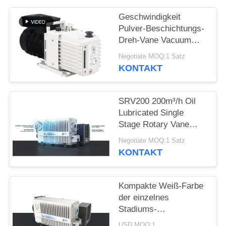
DATENSCHUTZRICHTLINIE
Geschwindigkeit
Pulver-Beschichtungs-
Dreh-Vane Vacuum
Pumps 16 CBM/H 0,55
Negotiate MOQ:1 Satz
Kilowatt
KONTAKT
Leistungsstärke
DRV16
SRV200 200m³/h Oil
Lubricated Single
Stage Rotary Vane
Vacuum Pump for
Negotiate MOQ:1 Satz
Industrial Vacuum
KONTAKT
Applications
Kompakte Weiß-Farbe
der einzelnes
Stadiums-
Drehschaufel-
USD MOQ:1