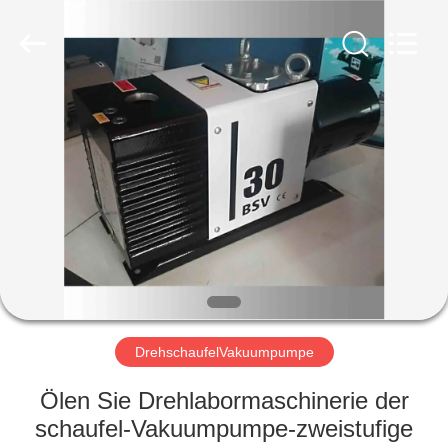
Energy
Equipment
Co.,
Ltd..
All
Rights
Reserved.
ZU
HAUSE
PRODUKTE
ÜBER
UNS
WERKSBESICHTIGUNG
DrehschaufelVakuumpumpe
Ölen Sie Drehlabormaschinerie der
QUALITÄTSKONTROLLE
schaufel-Vakuumpumpe-zweistufige