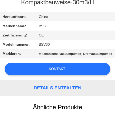
Kompaktbauweise-30m3/H
KONTAKT
MIT
Herkunftsort:
China
UNS
Markenname:
BSC
Zertifizierung:
CE
BITTE UM
Modellnummer:
BSV30
EIN
Markieren:
,
mechanische Vakuumpumpe
Drehvakuumpumpe
ANGEBOT
KONTAKT!
BAOSI
COMPRESSOR
DETAILS ENTFALTEN
SITEMAP
Ähnliche Produkte