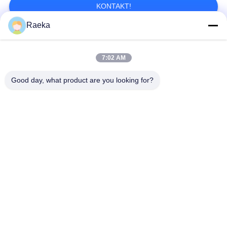
KONTAKT!
Raeka
Beliebte Kategorien
Alle
7:02 AM
DrehschaufelVakuumpumpe
Rollen-Vakuumpumpe
Good day, what product are you looking for?
Trockene Schrauben-
WurzelVakuumpumpe
Vakuumpumpe
Zusatzvakuumpumpe
Vakuumpumpesystem
Ölnebelfilter
Hochvakuum-Ventil