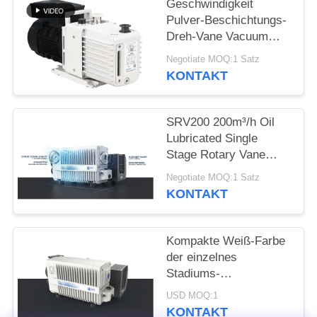
DATENSCHUTZRICHTLINIE
Geschwindigkeit
Pulver-Beschichtungs-
Dreh-Vane Vacuum
Pumps 16 CBM/H 0,55
Negotiate MOQ:1 Satz
Kilowatt
KONTAKT
Leistungsstärke
DRV16
SRV200 200m³/h Oil
Lubricated Single
Stage Rotary Vane
Vacuum Pump for
Negotiate MOQ:1 Satz
Industrial Vacuum
KONTAKT
Applications
Kompakte Weiß-Farbe
der einzelnes
Stadiums-
Drehschaufel-
USD MOQ:1
Vakuumpumpe-Srv300
KONTAKT