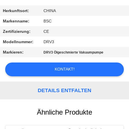
KONTAKT
Herkunftsort:
CHINA
MIT
Markenname:
BSC
UNS
Zertifizierung:
CE
Modellnummer:
DRV3
BITTE UM
Markieren:
DRV3 Ölgeschmierte Vakuumpumpe
EIN
ANGEBOT
KONTAKT!
BAOSI
DETAILS ENTFALTEN
COMPRESSOR
SITEMAP
Ähnliche Produkte