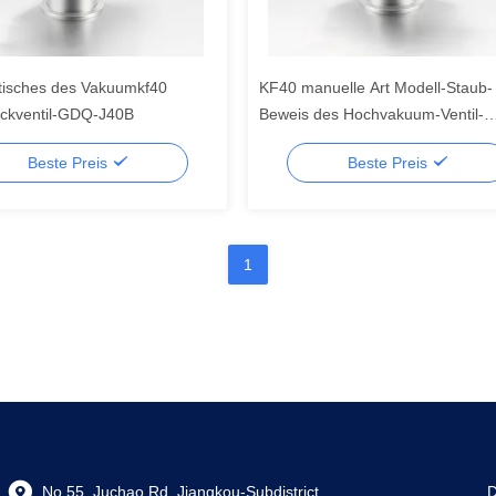
isches des Vakuumkf40
KF40 manuelle Art Modell-Staub-
Eckventil-GDQ-J40B
Beweis des Hochvakuum-Ventil-
Vakuumeckventil-GD-J40B
Beste Preis
Beste Preis
1
No.55, Juchao Rd, Jiangkou-Subdistrict,
D