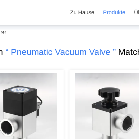
Zu Hause
Produkte
Ü
rer
ch
“ Pneumatic Vacuum Valve ”
Match