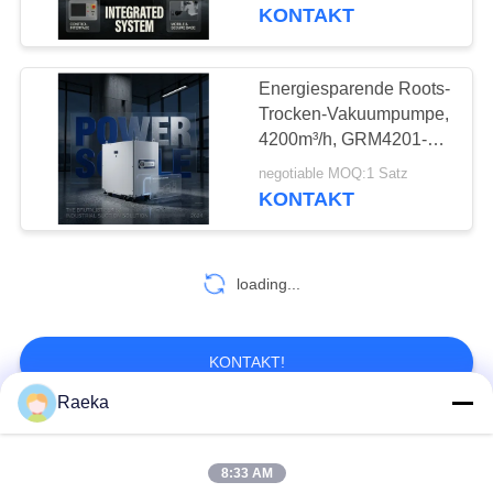
KONTAKT
KONTAKT
MIT
Energiesparende Roots-
UNS
Trocken-Vakuumpumpe,
4200m³/h, GRM4201-
ETL für die Industrie
BITTE UM
negotiable MOQ:1 Satz
KONTAKT
EIN
ANGEBOT
loading...
BAOSI
COMPRESSOR
KONTAKT!
Raeka
SITEMAP
Beliebte Kategorien
Alle
8:33 AM