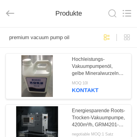
Energy
Equipment
Co.,
Produkte
Ltd..
All
Rights
Reserved.
ZU
premium vacuum pump oil
HAUSE
Hochleistungs-
PRODUKTE
Vakuumpumpenöl,
gelbe Mineralwurzeln
ÜBER
46#/Förderpumpe-Öl
MOQ:10l
UNS
KONTAKT
WERKSBESICHTIGUNG
Energiesparende Roots-
Trocken-Vakuumpumpe,
4200m³/h, GRM4201-
QUALITÄTSKONTROLLE
ETL für die Industrie
negotiable MOQ:1 Satz