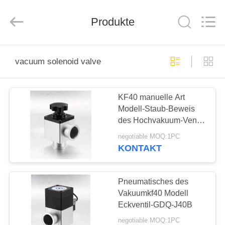
Energy
Equipment
Co.,
Produkte
Ltd..
All
Rights
Reserved.
ZU
vacuum solenoid valve
HAUSE
KF40 manuelle Art
PRODUKTE
Modell-Staub-Beweis
des Hochvakuum-Ventil-
ÜBER
Vakuumeckventil-GD-
negotiable MOQ:1PC
J40B
UNS
KONTAKT
WERKSBESICHTIGUNG
Pneumatisches des
Vakuumkf40 Modell
Eckventil-GDQ-J40B
QUALITÄTSKONTROLLE
negotiable MOQ:1PC