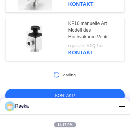
KONTAKT
KONTAKT
MIT
KF16 manuelle Art
UNS
Modell des
Hochvakuum-Ventil-
Vakuumeckventil-GD-
BITTE UM
negotiable MOQ:1pc
J16B
KONTAKT
EIN
ANGEBOT
loading...
BAOSI
COMPRESSOR
KONTAKT!
Raeka
SITEMAP
Beliebte Kategorien
Alle
11:17 PM