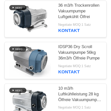
DATENSCHUTZRICHTLINIE
36 m3/h Trockenrollen
Vakuumpumpe
Luftgekühlt Ölfrei
Negotiate MOQ:1 Satz
KONTAKT
IDSP36 Dry Scroll
Vakuumpumpe 56kg
36m3/h Ölfreie Pumpe
Negotiate MOQ:1 Satz
KONTAKT
10 m3/h
Luftkühlleistung 28 kg
Ölfreie Vakuumpumpe,
Trockenrollenpumpe
Negotiate MOQ:1 Satz