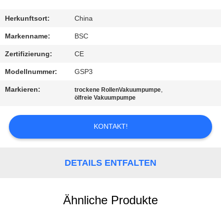
KONTAKT
Herkunftsort:
China
MIT
Markenname:
BSC
UNS
Zertifizierung:
CE
Modellnummer:
GSP3
BITTE UM
Markieren:
,
trockene RollenVakuumpumpe
EIN
ölfreie Vakuumpumpe
ANGEBOT
KONTAKT!
BAOSI
COMPRESSOR
DETAILS ENTFALTEN
SITEMAP
Ähnliche Produkte