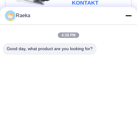
KONTAKT
Raeka
Beliebte Kategorien
Alle
4:38 PM
DrehschaufelVakuumpumpe
Rollen-Vakuumpumpe
Good day, what product are you looking for?
Trockene Schrauben-
WurzelVakuumpumpe
Vakuumpumpe
Zusatzvakuumpumpe
Vakuumpumpesystem
Ölnebelfilter
Hochvakuum-Ventil