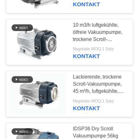
KONTAKT
KONTAKT
MIT
10 m3/h luftgekühlte,
UNS
ölfreie Vakuumpumpe,
trockene Scroll-
Vakuumpumpe
BITTE UM
Negotiate MOQ:1 Satz
KONTAKT
EIN
ANGEBOT
Lackierende, trockene
Scroll-Vakuumpumpe,
BAOSI
45 m³/h, luftgekühlte,
ölfreie Vakuumpumpe
COMPRESSOR
Negotiate MOQ:1 Satz
KONTAKT
SITEMAP
IDSP36 Dry Scroll
Vakuumpumpe 56kg