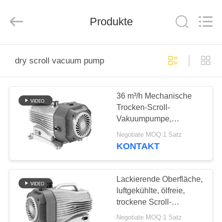
Energy
Equipment
Co.,
Produkte
Ltd..
All
Rights
Reserved.
ZU
dry scroll vacuum pump
HAUSE
36 m³/h Mechanische
PRODUKTE
Trocken-Scroll-
Vakuumpumpe,
ÜBER
luftgekühlt, ölfrei
Negotiate MOQ:1 Satz
UNS
KONTAKT
WERKSBESICHTIGUNG
Lackierende Oberfläche,
luftgekühlte, ölfreie,
trockene Scroll-
QUALITÄTSKONTROLLE
Vakuumpumpe, 16 m3/h
Negotiate MOQ:1 Satz