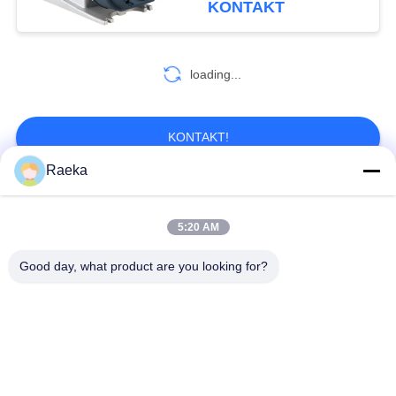
KONTAKT
loading...
KONTAKT!
Raeka
Beliebte Kategorien
Alle
5:20 AM
DrehschaufelVakuumpumpe
Rollen-Vakuumpumpe
Good day, what product are you looking for?
Trockene Schrauben-
WurzelVakuumpumpe
Vakuumpumpe
Zusatzvakuumpumpe
Vakuumpumpesystem