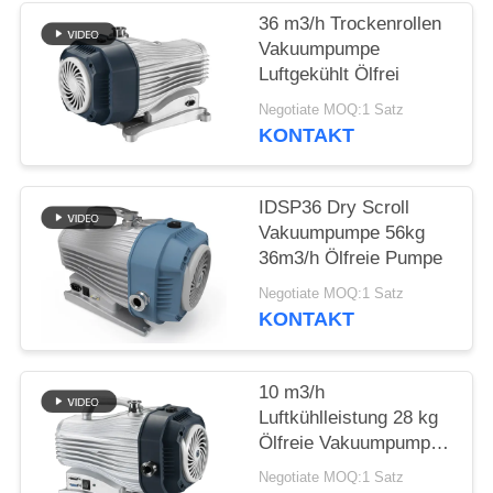
DATENSCHUTZRICHTLINIE
36 m3/h Trockenrollen
Vakuumpumpe
Luftgekühlt Ölfrei
Negotiate MOQ:1 Satz
KONTAKT
IDSP36 Dry Scroll
Vakuumpumpe 56kg
36m3/h Ölfreie Pumpe
Negotiate MOQ:1 Satz
KONTAKT
10 m3/h
Luftkühlleistung 28 kg
Ölfreie Vakuumpumpe,
Trockenrollenpumpe
Negotiate MOQ:1 Satz