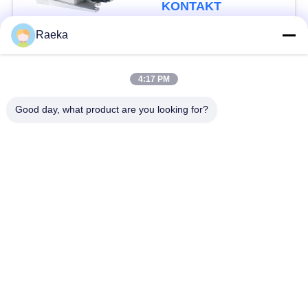
KONTAKT
Raeka
Beliebte Kategorien
Alle
4:17 PM
DrehschaufelVakuumpumpe
Rollen-Vakuumpumpe
Good day, what product are you looking for?
Trockene Schrauben-
WurzelVakuumpumpe
Vakuumpumpe
Zusatzvakuumpumpe
Vakuumpumpesystem
Ölnebelfilter
Hochvakuum-Ventil