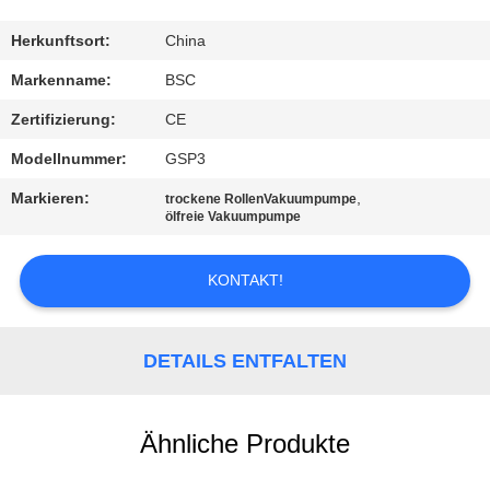
KONTAKT
Herkunftsort:
China
MIT
Markenname:
BSC
UNS
Zertifizierung:
CE
Modellnummer:
GSP3
BITTE UM
Markieren:
,
trockene RollenVakuumpumpe
EIN
ölfreie Vakuumpumpe
ANGEBOT
KONTAKT!
BAOSI
COMPRESSOR
DETAILS ENTFALTEN
SITEMAP
Ähnliche Produkte