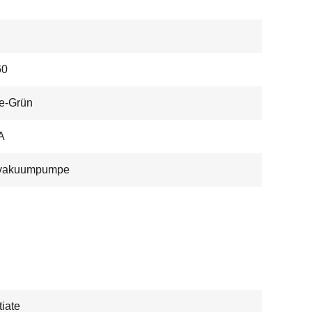
60
e-Grün
A
vakuumpumpe
iate