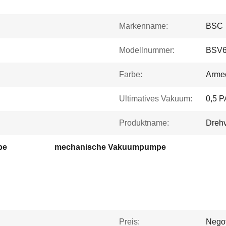
Markenname:
BSC
Modellnummer:
BSV
Farbe:
Arme
Ultimatives Vakuum:
0,5 P
Produktname:
Dreh
pe
mechanische Vakuumpumpe
Preis:
Negot