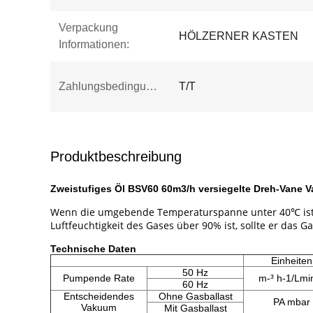
Verpackung
HÖLZERNER KASTEN
Informationen:
Zahlungsbedingungen:
T/T
Produktbeschreibung
Zweistufiges Öl BSV60 60m3/h versiegelte Dreh-Vane
Wenn die umgebende Temperaturspanne unter 40℃ ist, is
Luftfeuchtigkeit des Gases über 90% ist, sollte er das Ga
Technische Daten
Einheiten
50 Hz
Pumpende Rate
m-³ h-1/Lmi
60 Hz
Entscheidendes
Ohne Gasballast
PA mbar
Vakuum
Mit Gasballast