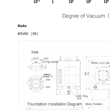
Maße
BSV60
［90］