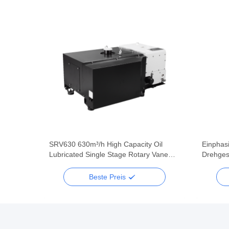
 Oil
SRV630 630m³/h High Capacity Oil
Einphas
 Vane
Lubricated Single Stage Rotary Vane
Drehges
stems
Vacuum Pump for Heavy Industry
Vakuum
CBM/h
Beste Preis