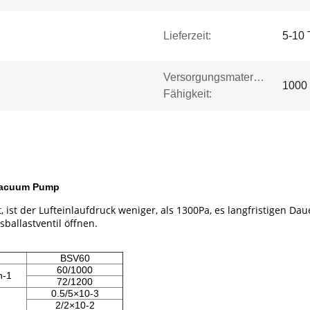
Lieferzeit:
5-10 
Versorgungsmaterial-
1000 
Fähigkeit:
 Vacuum Pump
t der Lufteinlaufdruck weniger, als 1300Pa, es langfristigen Dau
sballastventil öffnen.
BSV60
60/1000
n-1
72/1200
0.5/5×10-3
2/2×10-2