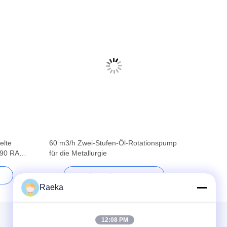
elte
60 m3/h Zwei-Stufen-Öl-Rotationspump
90 RAL
für die Metallurgie
Beste Preis
Raeka
12:08 PM