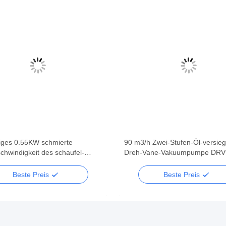
iges 0.55KW schmierte
90 m3/h Zwei-Stufen-Öl-versieg
chwindigkeit des schaufel-
Dreh-Vane-Vakuumpumpe DRV
pumpe-Doppelstadiums-16
7047
Beste Preis
Beste Preis