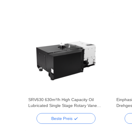
 Oil
SRV630 630m³/h High Capacity Oil
Einphas
 Vane
Lubricated Single Stage Rotary Vane
Drehges
stems
Vacuum Pump for Heavy Industry
Vakuum
CBM/h
Beste Preis