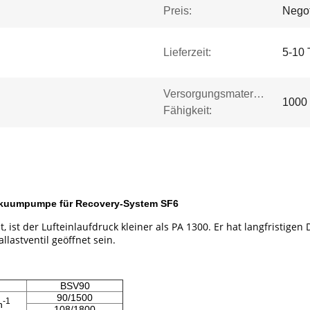
Preis:
Negot
Lieferzeit:
5-10 
Versorgungsmaterial-
1000 
Fähigkeit:
Vakuumpumpe für Recovery-System SF6
t der Lufteinlaufdruck kleiner als PA 1300. Er hat langfristigen
llastventil geöffnet sein.
BSV90
90/1500
-1
n
108/1800