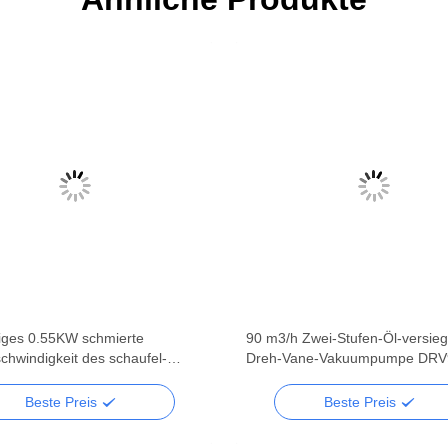
iges 0.55KW schmierte
90 m3/h Zwei-Stufen-Öl-versieg
chwindigkeit des schaufel-
Dreh-Vane-Vakuumpumpe DRV
pumpe-Doppelstadiums-16
7047
Beste Preis
Beste Preis