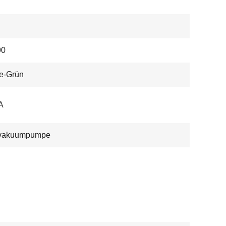
90
e-Grün
A
vakuumpumpe