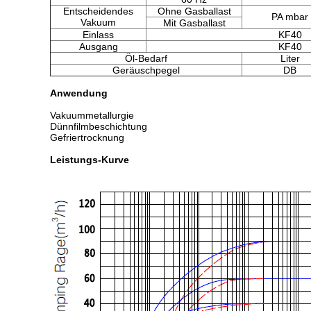
Entscheidendes
Ohne Gasballast
PA mbar
Vakuum
Mit Gasballast
Einlass
KF40
Ausgang
KF40
Öl-Bedarf
Liter
Geräuschpegel
DB
Anwendung
Vakuummetallurgie
Dünnfilmbeschichtung
Gefriertrocknung
Leistungs-Kurve