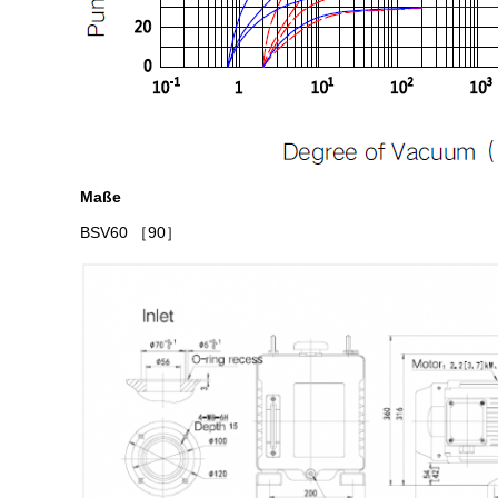
Maße
BSV60
［90］