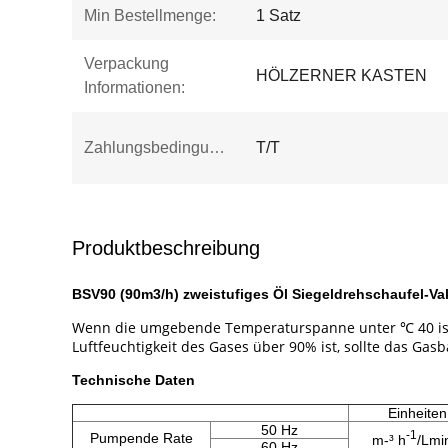
Min Bestellmenge:
1 Satz
Verpackung
HÖLZERNER KASTEN
Informationen:
Zahlungsbedingungen:
T/T
Produktbeschreibung
BSV90 (90m3/h) zweistufiges Öl Siegeldrehschaufel-
Wenn die umgebende Temperaturspanne unter ℃ 40 ist, is
Luftfeuchtigkeit des Gases über 90% ist, sollte das Gasba
Technische Daten
Einheiten
50 Hz
-1
Pumpende Rate
m-³ h
/Lmi
60 Hz