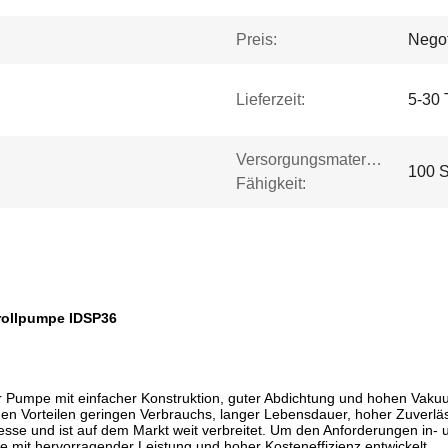
Preis:
Negot
Lieferzeit:
5-30 
Versorgungsmaterial-
100 S
Fähigkeit:
rollpumpe IDSP36
er Pumpe mit einfacher Konstruktion, guter Abdichtung und hohen Vakuu
en Vorteilen geringen Verbrauchs, langer Lebensdauer, hoher Zuverläs
esse und ist auf dem Markt weit verbreitet. Um den Anforderungen in-
mit hervorragender Leistung und hoher Kosteneffizienz entwickelt.