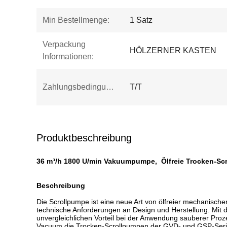
Min Bestellmenge:
1 Satz
Verpackung
HÖLZERNER KASTEN
Informationen:
Zahlungsbedingungen:
T/T
Produktbeschreibung
36 m³/h 1800 U/min Vakuumpumpe, Ölfreie Trocken-Sc
Beschreibung
Die Scrollpumpe ist eine neue Art von ölfreier mechanisch
technische Anforderungen an Design und Herstellung. Mit d
unvergleichlichen Vorteil bei der Anwendung sauberer Proz
Vacuum die Trocken-Scrollpumpen der GVD- und GSP-Serie 