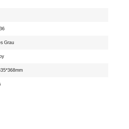
36
es Grau
loy
335*368mm
s