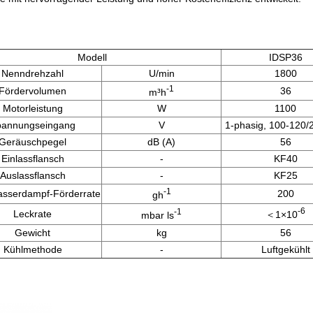
Modell
IDSP36
Nenndrehzahl
U/min
1800
-1
Fördervolumen
36
m³h
Motorleistung
W
1100
pannungseingang
V
1-phasig, 100-120/
Geräuschpegel
dB (A)
56
Einlassflansch
-
KF40
Auslassflansch
-
KF25
-1
sserdampf-Förderrate
200
gh
-6
-1
Leckrate
＜1×10
mbar ls
Gewicht
kg
56
Kühlmethode
-
Luftgekühlt