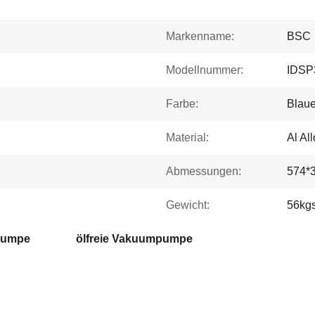
Markenname:
BSC
Modellnummer:
IDSP
Farbe:
Blau
Material:
Al Al
Abmessungen:
574*
Gewicht:
56kg
pumpe
ölfreie Vakuumpumpe