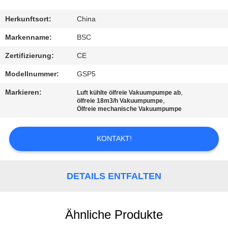
KONTAKT
Herkunftsort:
China
MIT
Markenname:
BSC
UNS
Zertifizierung:
CE
Modellnummer:
GSP5
BITTE UM
Markieren:
,
Luft kühlte ölfreie Vakuumpumpe ab
EIN
,
ölfreie 18m3/h Vakuumpumpe
Ölfreie mechanische Vakuumpumpe
ANGEBOT
KONTAKT!
BAOSI
COMPRESSOR
DETAILS ENTFALTEN
SITEMAP
Ähnliche Produkte