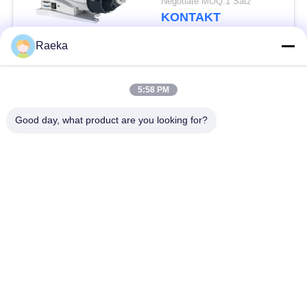
Negotiate MOQ:1 Satz
KONTAKT
Raeka
Beliebte Kategorien
Alle
5:58 PM
DrehschaufelVakuumpumpe
Rollen-Vakuumpumpe
Good day, what product are you looking for?
Trockene Schrauben-
WurzelVakuumpumpe
Vakuumpumpe
Zusatzvakuumpumpe
Vakuumpumpesystem
Ölnebelfilter
Hochvakuum-Ventil