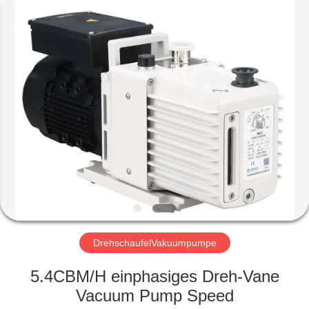
Energy
Equipment
Co.,
Ltd..
All
Rights
Reserved.
ZU
HAUSE
PRODUKTE
ÜBER
UNS
WERKSBESICHTIGUNG
DrehschaufelVakuumpumpe
5.4CBM/H einphasiges Dreh-Vane
QUALITÄTSKONTROLLE
Vacuum Pump Speed