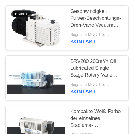
DATENSCHUTZRICHTLINIE
Geschwindigkeit
Pulver-Beschichtungs-
Dreh-Vane Vacuum
Pumps 16 CBM/H 0,55
Negotiate MOQ:1 Satz
Kilowatt
KONTAKT
Leistungsstärke
DRV16
SRV200 200m³/h Oil
Lubricated Single
Stage Rotary Vane
Vacuum Pump for
Negotiate MOQ:1 Satz
Industrial Vacuum
KONTAKT
Applications
Kompakte Weiß-Farbe
der einzelnes
Stadiums-
Drehschaufel-