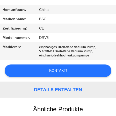
KONTAKT
Herkunftsort:
China
MIT
Markenname:
BSC
UNS
Zertifizierung:
CE
Modellnummer:
DRV5
BITTE UM
Markieren:
,
einphasiges Dreh-Vane Vacuum Pump
EIN
,
5.4CBM/H Dreh-Vane Vacuum Pump
einphasigdrehhochvakuumpumpe
ANGEBOT
KONTAKT!
BAOSI
COMPRESSOR
DETAILS ENTFALTEN
SITEMAP
Ähnliche Produkte