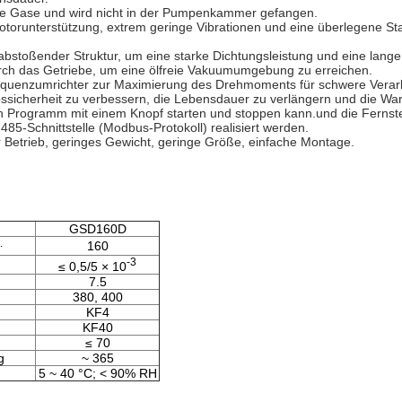
ere Gase und wird nicht in der Pumpenkammer gefangen.
Rotorunterstützung, extrem geringe Vibrationen und eine überlegene St
 abstoßender Struktur, um eine starke Dichtungsleistung und eine lange
rch das Getriebe, um eine ölfreie Vakuumumgebung zu erreichen.
enzumrichter zur Maximierung des Drehmoments für schwere Verarbei
bssicherheit zu verbessern, die Lebensdauer zu verlängern und die Wa
nten Programm mit einem Knopf starten und stoppen kann.und die Fern
85-Schnittstelle (Modbus-Protokoll) realisiert werden.
r Betrieb, geringes Gewicht, geringe Größe, einfache Montage.
GSD160D
.
160
-3
≤ 0,5/5 × 10
7.5
380, 400
KF4
KF40
≤ 70
g
~ 365
5 ~ 40 °C; < 90% RH