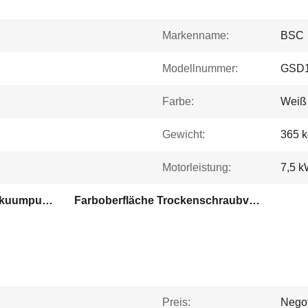
Markenname:
BSC
Modellnummer:
GSD
Farbe:
Weiß
Gewicht:
365 k
Motorleistung:
7,5 
5.5kw Trockenschraubvakuumpumpe
Farboberfläche Trockenschraubvakuumpumpe
Preis:
Negot