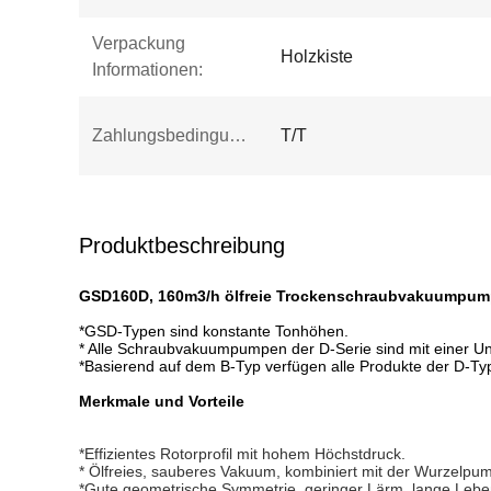
Verpackung
Holzkiste
Informationen:
Zahlungsbedingungen:
T/T
Produktbeschreibung
GSD160D, 160m3/h ölfreie Trockenschraubvakuumpu
*GSD-Typen sind konstante Tonhöhen.
* Alle Schraubvakuumpumpen der D-Serie sind mit einer Un
*Basierend auf dem B-Typ verfügen alle Produkte der D-Ty
Merkmale und Vorteile
*Effizientes Rotorprofil mit hohem Höchstdruck.
* Ölfreies, sauberes Vakuum, kombiniert mit der Wurzelpu
*Gute geometrische Symmetrie, geringer Lärm, lange Lebe