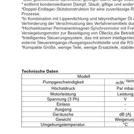
* entfernt kondensierbaren Dampf, Staub, giftige und and
*Doppel-Endlager-Stützkonstruktion für eine zuverlässige 
Prozesse.
*In Kombination mit Lippendichtung und labyrinthartiger Öl
Verhinderung der Verschmutzung des Verfahrensmittels du
*Hochwirksamer Permanentmagnet-Synchronmotor mit Frequ
Versiegelungsmotor zur Beseitigung von Öllecks,die Betrie
*Intelligentes Steuerungssystem, das mit einem intellige
externe Steuereingangs-/Ausgangsschnittstelle und die RS-4
*Kompakte Größe, wenige Teile, wenige Ersatzteile, stabile
Technische Daten
Modell
- Nein
Pumpgeschwindigkeit
m3h
Höchstdruck
Pa/ mbar
Motorleistung
Leistung
Spannung (3 Ph)
V
Einlass
-
Ausgang
-
Geräusche
dB (A)
Gewicht
Weigerun
Umgebungstemperatur.
°C