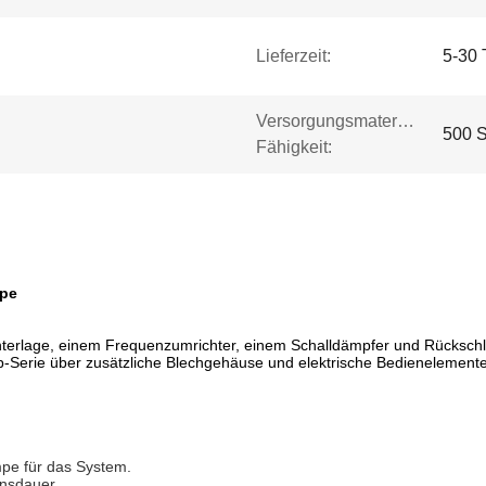
Lieferzeit:
5-30 
Versorgungsmaterial-
500 S
Fähigkeit:
mpe
terlage, einem Frequenzumrichter, einem Schalldämpfer und Rückschla
p-Serie über zusätzliche Blechgehäuse und elektrische Bedienelemente
mpe für das System.
nsdauer.