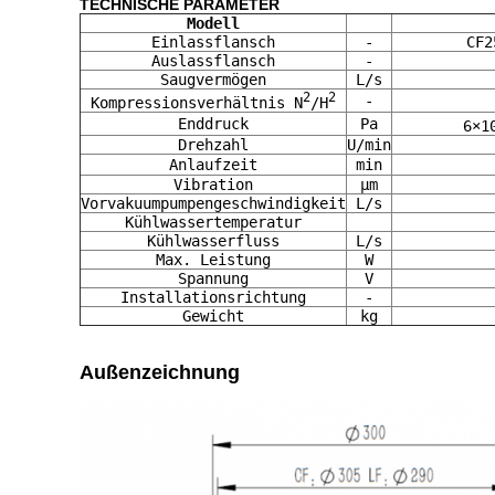
TECHNISCHE PARAMETER
Modell
     
Einlassflansch
-
CF2
Auslassflansch
-
Saugvermögen
L/s
2
2
-
Kompressionsverhältnis N
/H
Enddruck
Pa
6×1
Drehzahl
U/min
Anlaufzeit
min
Vibration
μm
Vorvakuumpumpengeschwindigkeit
L/s
Kühlwassertemperatur
Kühlwasserfluss
L/s
Max. Leistung
W
Spannung
V
Installationsrichtung
-
Gewicht
kg
Außenzeichnung