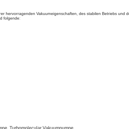
r hervorragenden Vakuumeigenschaften, des stabilen Betriebs und de
nd folgende:
mpe
,
Turbomolecular Vakuumpumpe