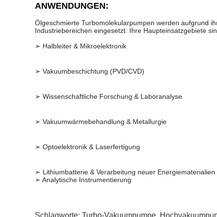
ANWENDUNGEN:
Ölgeschmierte Turbomolekularpumpen werden aufgrund ihre
Industriebereichen eingesetzt. Ihre Haupteinsatzgebiete si
➢ Halbleiter & Mikroelektronik
➢ Vakuumbeschichtung (PVD/CVD)
➢ Wissenschaftliche Forschung & Laboranalyse
➢ Vakuumwärmebehandlung & Metallurgie
➢ Optoelektronik & Laserfertigung
➢ Lithiumbatterie & Verarbeitung neuer Energiematerialien
➢ Analytische Instrumentierung
Schlagworte:
Turbo-Vakuumpumpe
,
Hochvakuumpu