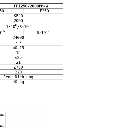
      FFZ250/2000PM-W
50
LF250
KF40
2000
8
3
1×10
/6×10
-6
-7
0
6×10
24000
＜7
≤0.15
15
≤25
≥1
≤750
220
Jede Richtung
40 kg