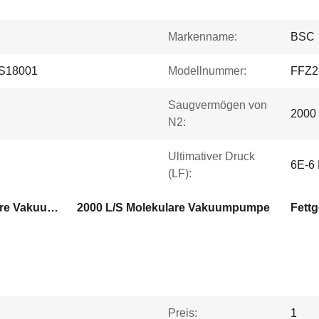
Markenname:
BSC
S18001
Modellnummer:
FFZ2
Saugvermögen von
2000 
N2:
Ultimativer Druck
6E-6
(LF):
Wasserkühlung Molekulare Vakuumpumpe
2000 L/S Molekulare Vakuumpumpe
Preis:
1