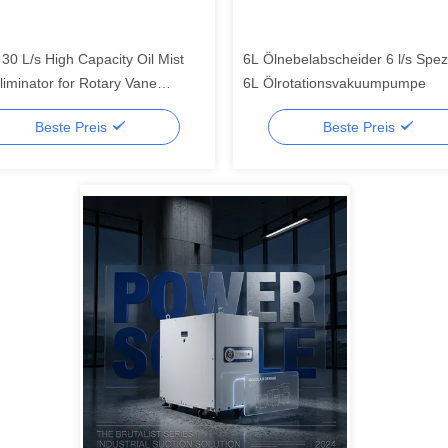
30 L/s High Capacity Oil Mist
6L Ölnebelabscheider 6 l/s Spezi
Eliminator for Rotary Vane
6L Ölrotationsvakuumpumpe
 Pump System Protection
Beste Preis
Beste Preis