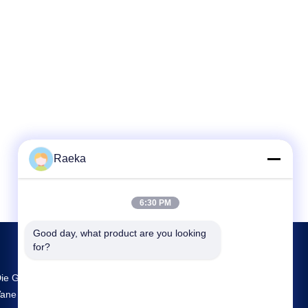
Raeka
6:30 PM
Good day, what product are you looking 
for?
ie Größte FuE- Und Produktionsstätte Rotary
ane Vacuum Pump Lieferant In China