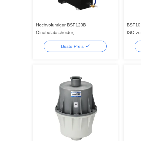
Hochvolumiger BSF120B
BSF10 Ö
Ölnebelabscheider,
ISO-zu
Ölrotationsvakuumpumpen-
vermei
Beste Preis
Ölnebelabscheiderfilter