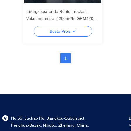
Energiesparende Roots-Trocken-
Vakuumpumpe, 4200m³/h, GRM4201-
ETL für die Industrie
Beste Preis
1
No.55, Juchao Rd, Jiangkou-Subdistrict,
D
Fenghua-Bezirk, Ningbo, Zhejiang, China.
V