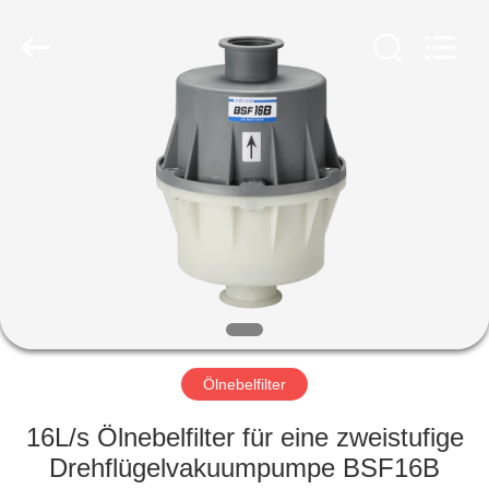
Energy
Equipment
Co.,
Ltd..
All
Rights
Reserved.
ZU
HAUSE
PRODUKTE
ÜBER
UNS
WERKSBESICHTIGUNG
Ölnebelfilter
16L/s Ölnebelfilter für eine zweistufige
QUALITÄTSKONTROLLE
Drehflügelvakuumpumpe BSF16B