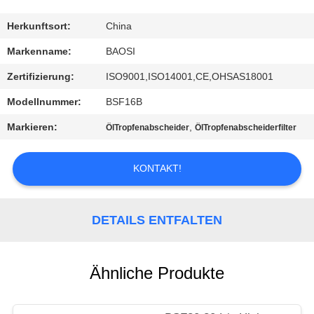
KONTAKT
Herkunftsort:
China
MIT
Markenname:
BAOSI
UNS
Zertifizierung:
ISO9001,ISO14001,CE,OHSAS18001
Modellnummer:
BSF16B
BITTE UM
Markieren:
,
ÖlTropfenabscheider
ÖlTropfenabscheiderfilter
EIN
ANGEBOT
KONTAKT!
BAOSI
DETAILS ENTFALTEN
COMPRESSOR
SITEMAP
Ähnliche Produkte