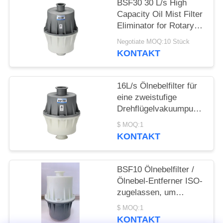
DATENSCHUTZRICHTLINIE
BSF30 30 L/s High
Capacity Oil Mist Filter
Eliminator for Rotary
Vane Vacuum Pump
Negotiate MOQ:10 Stück
System Protection
KONTAKT
16L/s Ölnebelfilter für
eine zweistufige
Drehflügelvakuumpumpe
BSF16B
$ MOQ:1
KONTAKT
BSF10 Ölnebelfilter /
Ölnebel-Entferner ISO-
zugelassen, um
Ölverluste zu
$ MOQ:1
vermeiden
KONTAKT