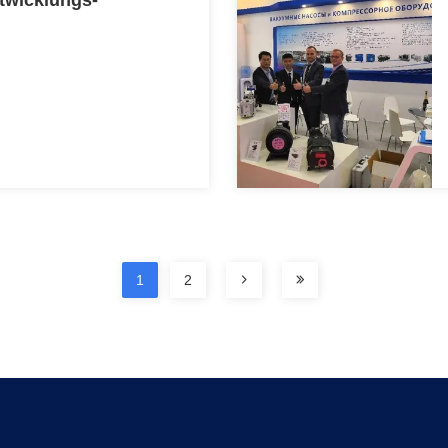
wicklungs-
1
2