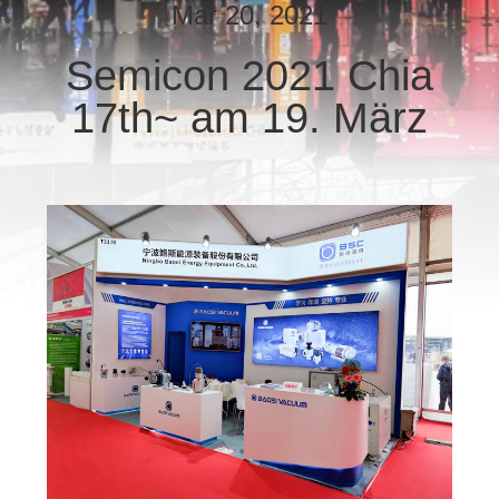
Mar 20, 2021
KONTAKT
Semicon 2021 Chia
MIT
17th~ am 19. März
UNS
BITTE UM
EIN
ANGEBOT
BAOSI
COMPRESSOR
SITEMAP