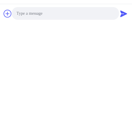
Photo
Video Call
Audio Call