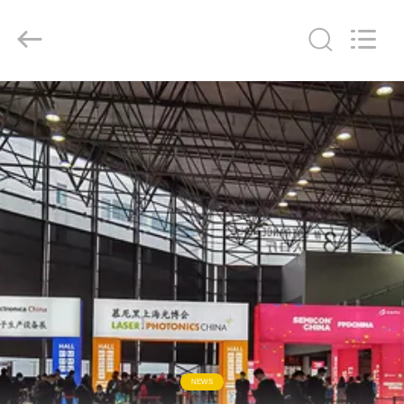
Energy
Equipment
Co.,
Ltd..
All
Rights
Reserved.
ZU
HAUSE
PRODUKTE
ÜBER
UNS
WERKSBESICHTIGUNG
QUALITÄTSKONTROLLE
NEWS