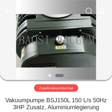
Energy
Equipment
Co.,
Ltd..
All
Rights
Reserved.
ZU
HAUSE
PRODUKTE
ÜBER
UNS
WERKSBESICHTIGUNG
Zusatzvakuumpumpe
Vakuumpumpe BSJ150L 150 L/s 50Hz
QUALITÄTSKONTROLLE
3HP Zusatz, Aluminiumlegierung