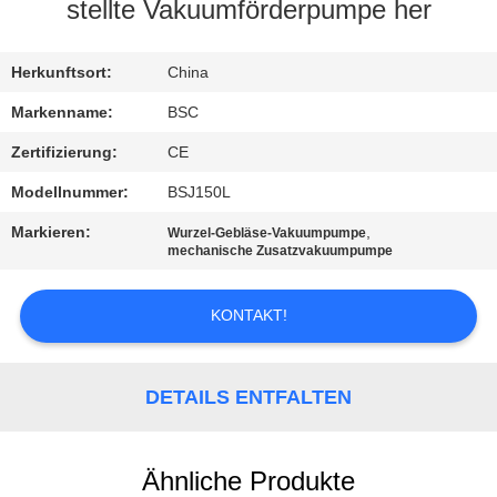
stellte Vakuumförderpumpe her
KONTAKT
MIT
Herkunftsort:
China
UNS
Markenname:
BSC
Zertifizierung:
CE
BITTE UM
Modellnummer:
BSJ150L
EIN
Markieren:
,
Wurzel-Gebläse-Vakuumpumpe
ANGEBOT
mechanische Zusatzvakuumpumpe
KONTAKT!
BAOSI
COMPRESSOR
DETAILS ENTFALTEN
SITEMAP
Ähnliche Produkte