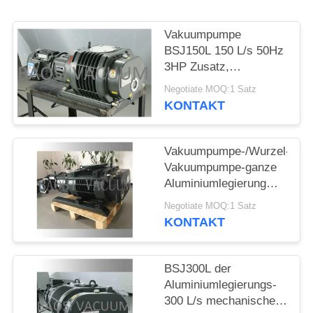
DATENSCHUTZRICHTLINIE
Vakuumpumpe
BSJ150L 150 L/s 50Hz
3HP Zusatz,
Aluminiumlegierung
Negotiate MOQ:1 Satz
stellte
KONTAKT
Vakuumförderpumpe
her
Vakuumpumpe-/Wurzel-
Vakuumpumpe-ganze
Aluminiumlegierung
BSJ600L 600 L/s
Negotiate MOQ:1 Satz
Zusatzgemacht
KONTAKT
BSJ300L der
Aluminiumlegierungs-
300 L/s mechanisches