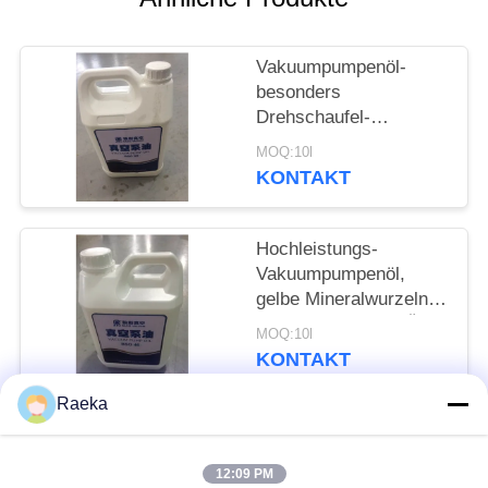
DATENSCHUTZRICHTLINIE
Vakuumpumpenöl-
besonders
Drehschaufel-
Vakuumpumpe-
MOQ:10l
Gebrauch des festen
KONTAKT
Minerals des Gelb-68#
Hochleistungs-
Vakuumpumpenöl,
gelbe Mineralwurzeln
46#/Förderpumpe-Öl
MOQ:10l
KONTAKT
Raeka
Beliebte Kategorien
Alle
12:09 PM