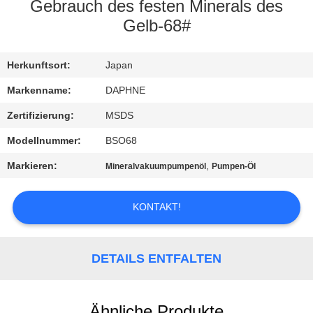
Gebrauch des festen Minerals des
KONTAKT
Gelb-68#
MIT
Herkunftsort:
Japan
UNS
Markenname:
DAPHNE
BITTE UM
Zertifizierung:
MSDS
EIN
Modellnummer:
BSO68
ANGEBOT
Markieren:
,
Mineralvakuumpumpenöl
Pumpen-Öl
BAOSI
KONTAKT!
COMPRESSOR
DETAILS ENTFALTEN
SITEMAP
Ähnliche Produkte