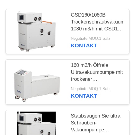
DATENSCHUTZRICHTLINIE
GSD160/1080B
Trockenschraubvakuumpum
1080 m3/h mit GSD160
Rückpumpe
Negotiate MOQ:1 Satz
KONTAKT
160 m3/h Ölfreie
Ultravakuumpumpe mit
trockener
Schraube,5.5kw
Negotiate MOQ:1 Satz
Motorleistung für die
KONTAKT
Oberflächenmalerei
Staubsaugen Sie ultra
Schrauben-
Vakuumpumpe