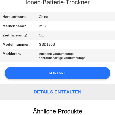
Ionen-Batterie-Trockner
KONTAKT
MIT
Herkunftsort:
China
UNS
Markenname:
BSC
Zertifizierung:
CE
BITTE UM
Modellnummer:
GSD120B
EIN
Markieren:
,
trockene Vakuumpumpe
ANGEBOT
schraubenartige Vakuumpumpe
KONTAKT!
BAOSI
COMPRESSOR
DETAILS ENTFALTEN
SITEMAP
Ähnliche Produkte