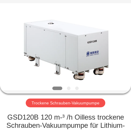
Energy
Equipment
Co.,
Ltd..
All
Rights
Reserved.
ZU
HAUSE
PRODUKTE
ÜBER
UNS
WERKSBESICHTIGUNG
Trockene Schrauben-Vakuumpumpe
GSD120B 120 m-³ /h Oilless trockene
QUALITÄTSKONTROLLE
Schrauben-Vakuumpumpe für Lithium-