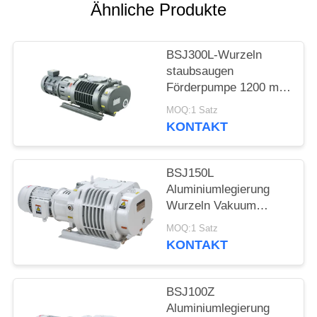
DATENSCHUTZRICHTLINIE
Ähnliche Produkte
BSJ300L-Wurzeln
staubsaugen
Förderpumpe 1200 m-³
/h 3.7kW gute
MOQ:1 Satz
geometrische
KONTAKT
Symmetrie,
Vakuumpumpe
BSJ150L
Aluminiumlegierung
Wurzeln Vakuum
Booster Pumpe
MOQ:1 Satz
500m3/h 2,2kW
KONTAKT
BSJ100Z
Aluminiumlegierung