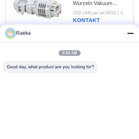
Wurzeln Vakuum
Booster Pumpe 95m3/h
USD 1440 per set MOQ:1 Satz
0,4kW
KONTAKT
Raeka
Beliebte Kategorien
Alle
3:54 AM
DrehschaufelVakuumpumpe
Rollen-Vakuumpumpe
Good day, what product are you looking for?
Trockene Schrauben-
WurzelVakuumpumpe
Vakuumpumpe
Zusatzvakuumpumpe
Vakuumpumpesystem
Ölnebelfilter
Hochvakuum-Ventil