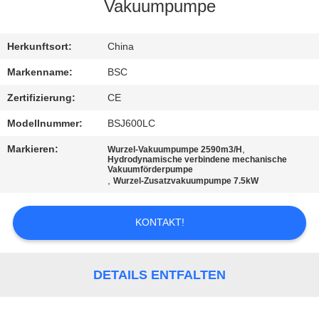
Vakuumpumpe
KONTAKT
MIT
Herkunftsort:
China
UNS
Markenname:
BSC
Zertifizierung:
CE
BITTE UM
Modellnummer:
BSJ600LC
EIN
Markieren:
,
Wurzel-Vakuumpumpe 2590m3/H
ANGEBOT
Hydrodynamische verbindene mechanische
Vakuumförderpumpe
,
Wurzel-Zusatzvakuumpumpe 7.5kW
BAOSI
KONTAKT!
COMPRESSOR
SITEMAP
DETAILS ENTFALTEN