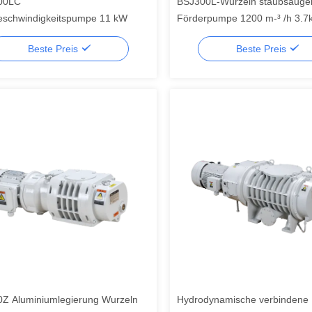
00LC
BSJ300L-Wurzeln staubsauge
schwindigkeitspumpe 11 kW
Förderpumpe 1200 m-³ /h 3.7
geometrische Symmetrie,
Beste Preis
Beste Preis
Vakuumpumpe
Z Aluminiumlegierung Wurzeln
Hydrodynamische verbindene