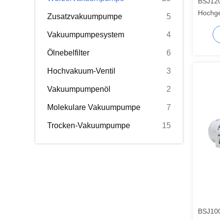
BSJ12
Hochge
Zusatzvakuumpumpe
5
Vakuumpumpesystem
4
Ölnebelfilter
6
Hochvakuum-Ventil
3
Vakuumpumpenöl
2
Molekulare Vakuumpumpe
7
Trocken-Vakuumpumpe
15
BSJ100