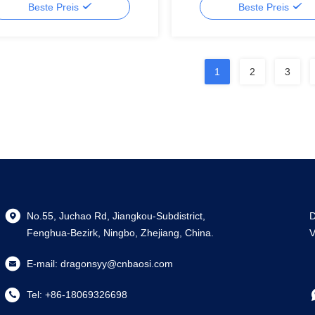
Beste Preis
Beste Preis
1
2
3
No.55, Juchao Rd, Jiangkou-Subdistrict,
D
Fenghua-Bezirk, Ningbo, Zhejiang, China.
V
E-mail:
dragonsyy@cnbaosi.com
Tel:
+86-18069326698