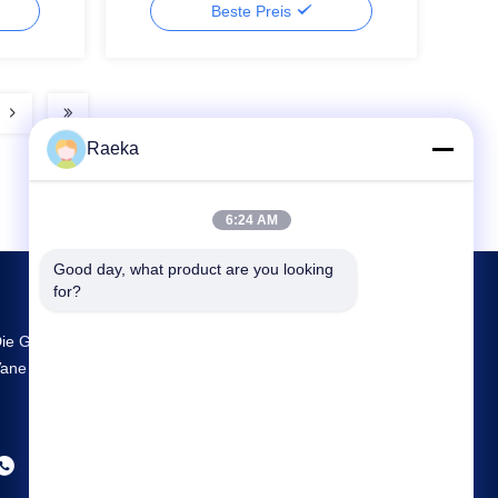
Beste Preis
Raeka
6:24 AM
Good day, what product are you looking 
for?
ie Größte FuE- Und Produktionsstätte Rotary
ane Vacuum Pump Lieferant In China