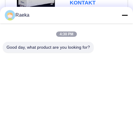
600m3/H Oilless
KONTAKT
trockene
Raeka
Beliebte Kategorien
Alle
4:30 PM
DrehschaufelVakuumpumpe
Rollen-Vakuumpumpe
Good day, what product are you looking for?
Trockene Schrauben-
WurzelVakuumpumpe
Vakuumpumpe
Zusatzvakuumpumpe
Vakuumpumpesystem
Ölnebelfilter
Hochvakuum-Ventil