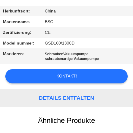
KONTAKT
Herkunftsort:
China
MIT
Markenname:
BSC
UNS
Zertifizierung:
CE
Modellnummer:
GSD160/1300D
BITTE UM
Markieren:
,
SchraubenVakuumpumpe
EIN
schraubenartige Vakuumpumpe
ANGEBOT
KONTAKT!
BAOSI
COMPRESSOR
DETAILS ENTFALTEN
SITEMAP
Ähnliche Produkte