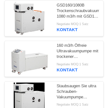
DATENSCHUTZRICHTLINIE
GSD160/1080B
Trockenschraubvakuumpum
1080 m3/h mit GSD160
Rückpumpe
Negotiate MOQ:1 Satz
KONTAKT
160 m3/h Ölfreie
Ultravakuumpumpe mit
trockener
Schraube,5.5kw
Negotiate MOQ:1 Satz
Motorleistung für die
KONTAKT
Oberflächenmalerei
Staubsaugen Sie ultra
Schrauben-
Vakuumpumpe
GSD120/600B
Negotiate MOQ:1 Satz