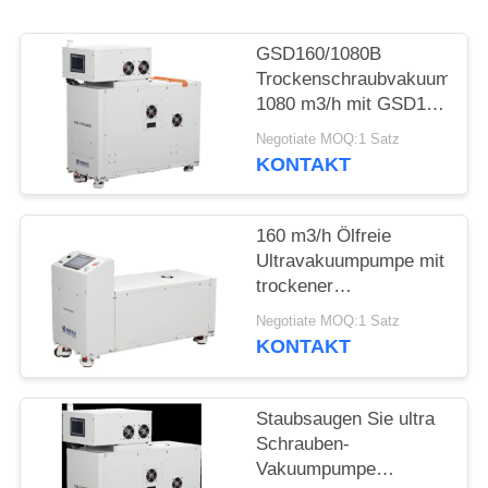
DATENSCHUTZRICHTLINIE
GSD160/1080B
Trockenschraubvakuumpum
1080 m3/h mit GSD160
Rückpumpe
Negotiate MOQ:1 Satz
KONTAKT
160 m3/h Ölfreie
Ultravakuumpumpe mit
trockener
Schraube,5.5kw
Negotiate MOQ:1 Satz
Motorleistung für die
KONTAKT
Oberflächenmalerei
Staubsaugen Sie ultra
Schrauben-
Vakuumpumpe