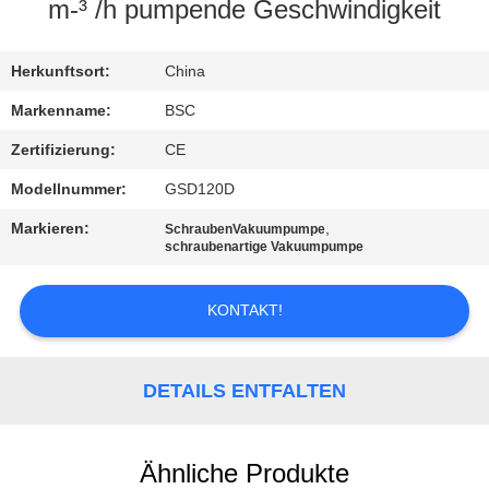
m-³ /h pumpende Geschwindigkeit
KONTAKT
MIT
Herkunftsort:
China
UNS
Markenname:
BSC
Zertifizierung:
CE
BITTE UM
Modellnummer:
GSD120D
EIN
Markieren:
,
SchraubenVakuumpumpe
ANGEBOT
schraubenartige Vakuumpumpe
KONTAKT!
BAOSI
COMPRESSOR
DETAILS ENTFALTEN
SITEMAP
Ähnliche Produkte