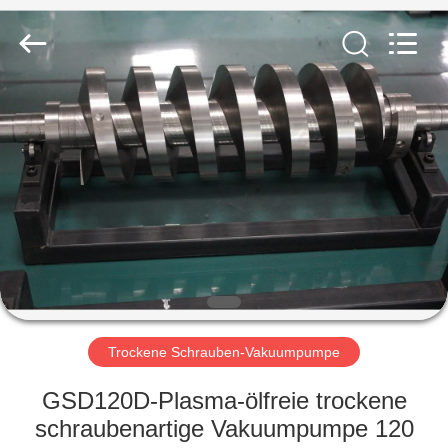
Energy
Equipment
Co.,
Ltd..
All
Rights
Reserved.
ZU
HAUSE
PRODUKTE
ÜBER
UNS
WERKSBESICHTIGUNG
Trockene Schrauben-Vakuumpumpe
GSD120D-Plasma-ölfreie trockene
QUALITÄTSKONTROLLE
schraubenartige Vakuumpumpe 120