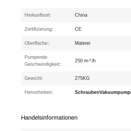
Herkunftsort:
China
Zertifizierung:
CE
Oberfläche::
Malerei
Pumpende
250 m-³ /h
Geschwindigkeit::
Gewicht:
275KG
Hervorheben:
SchraubenVakuumpump
Handelsinformationen