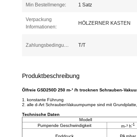
Min Bestellmenge:
1 Satz
Verpackung
HÖLZERNER KASTEN
Informationen:
Zahlungsbedingungen:
T/T
Produktbeschreibung
Ölfreie GSD250D 250 m-³ /h trocknen Schrauben-Vakuum
1. konstante Führung
2. alle d-Art SchraubenVakuumpumpe sind mit Grundplatte,
Technische Daten
Modell
-1
Pumpende Geschwindigkeit
m-³ h
Enddruck
PA mbar