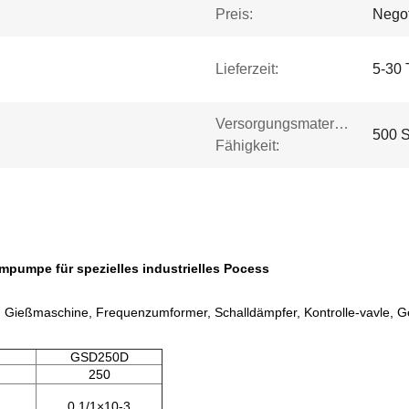
Preis:
Negot
Lieferzeit:
5-30 
Versorgungsmaterial-
500 S
Fähigkeit:
pumpe für spezielles industrielles Pocess
 Gießmaschine, Frequenzumformer, Schalldämpfer, Kontrolle-vavle, Ge
GSD250D
250
0.1/1×10-3