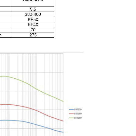
5,5
380-400
KF50
KF40
70
m
275