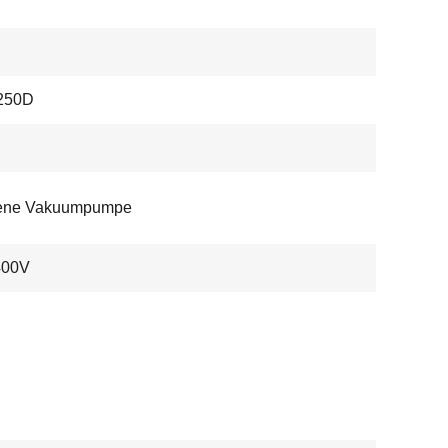
250D
kene Vakuumpumpe
400V