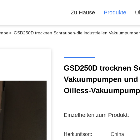
Zu Hause
Produkte
Ü
umpe
>
GSD250D trocknen Schrauben-die industriellen Vakuumpumpen
GSD250D trocknen Sc
Vakuumpumpen und e
Oilless-Vakuumpum
Einzelheiten zum Produkt:
Herkunftsort:
China