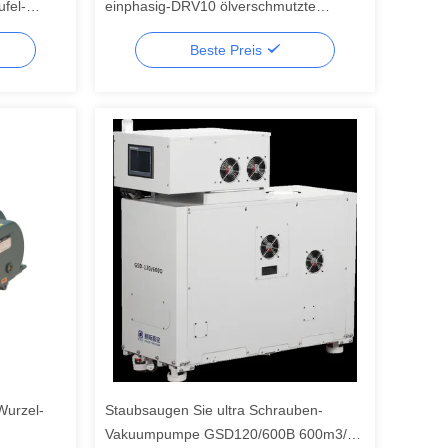
fel-
einphasig-DRV10 ölverschmutzte
s-16
lärmarm
Beste Preis
Wurzel-
Staubsaugen Sie ultra Schrauben-
Vakuumpumpe GSD120/600B 600m3/H