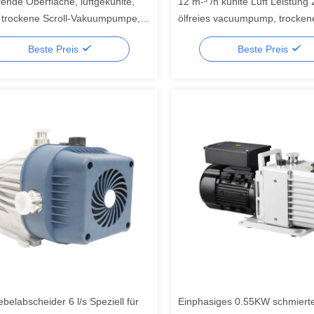
ende Oberfläche, luftgekühlte,
12 m-³ /h kühlte Luft Leistung
e, trockene Scroll-Vakuumpumpe,
ölfreies vacuumpump, trocken
h
Rollenpumpe ab
Beste Preis
Beste Preis
belabscheider 6 l/s Speziell für
Einphasiges 0.55KW schmiert