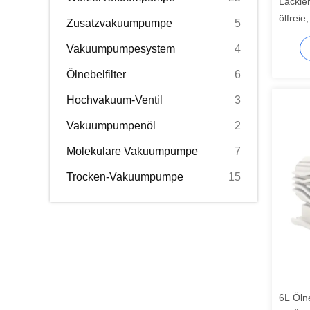
Lackier
ölfrei
Zusatzvakuumpumpe
5
16 m3/
Vakuumpumpesystem
4
Ölnebelfilter
6
Hochvakuum-Ventil
3
Vakuumpumpenöl
2
Molekulare Vakuumpumpe
7
Trocken-Vakuumpumpe
15
6L Ölne