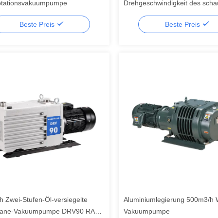
otationsvakuumpumpe
Drehgeschwindigkeit des schau
Vakuumpumpe-Doppelstadium
Beste Preis
Beste Preis
CBM/h
h Zwei-Stufen-Öl-versiegelte
Aluminiumlegierung 500m3/h 
Vane-Vakuumpumpe DRV90 RAL
Vakuumpumpe