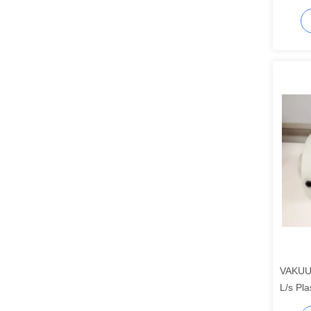
7047
VAKUU
L/s Pla
Versch