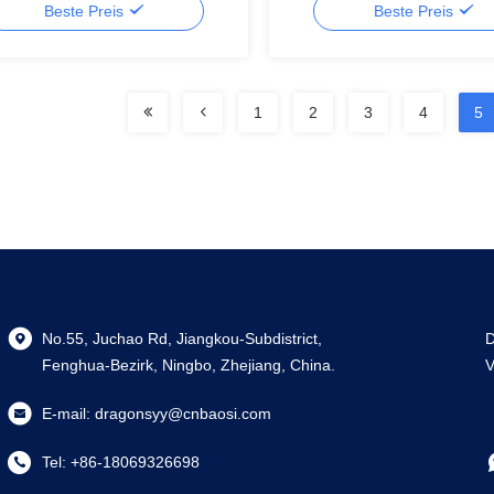
Beste Preis
Beste Preis
Ölnebelabscheiderfilter
1
2
3
4
5
No.55, Juchao Rd, Jiangkou-Subdistrict,
D
Fenghua-Bezirk, Ningbo, Zhejiang, China.
V
E-mail:
dragonsyy@cnbaosi.com
Tel:
+86-18069326698