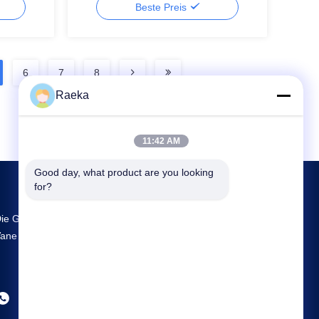
Beste Preis
6
7
8
Raeka
11:42 AM
Good day, what product are you looking 
for?
ie Größte FuE- Und Produktionsstätte Rotary
ane Vacuum Pump Lieferant In China