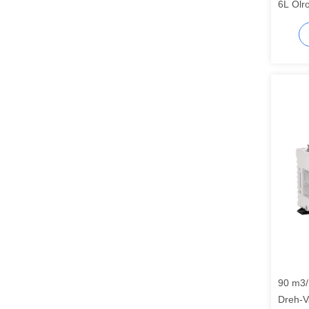
6L Ölr
90 m3/
Dreh-