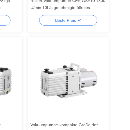
 28kgs
Rollen-Vakuumpumpe CER GSP10 1800
e
U/min 10L/s genehmigte ölfreies
trockenes
Beste Preis
e
Vakuumpumpe-kompakte Größe des