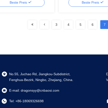
Beste Preis
Beste Preis
3
4
5
6
7
No.55, Juchao Rd, Jiangkou-Subdistrict,
D
Fenghua-Bezirk, Ningbo, Zhejiang, China.
V
E-mail:
dragonsyy@cnbaosi.com
Tel:
+86-18069326698