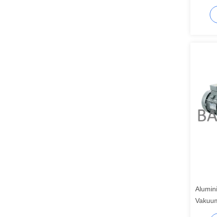
Alumin
Vakuum
1000m