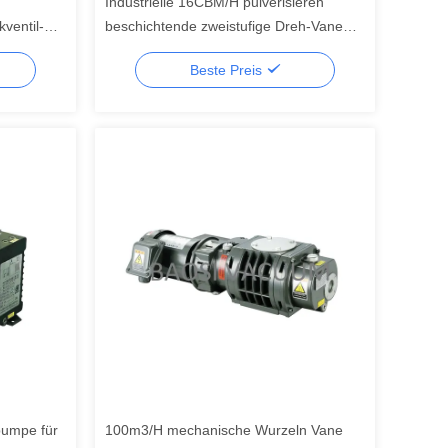
Industrielle 16CBM/H pulverisieren
ventil-
beschichtende zweistufige Dreh-Vane
Pump
Beste Preis
pumpe für
100m3/H mechanische Wurzeln Vane