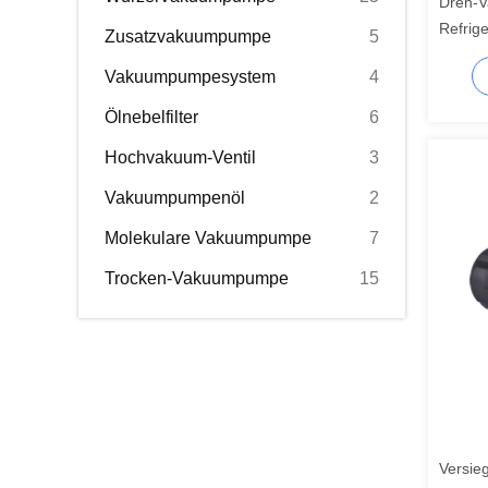
Dreh-
Refrig
Zusatzvakuumpumpe
5
Öl-60
Vakuumpumpesystem
4
Ölnebelfilter
6
Hochvakuum-Ventil
3
Vakuumpumpenöl
2
Molekulare Vakuumpumpe
7
Trocken-Vakuumpumpe
15
Versie