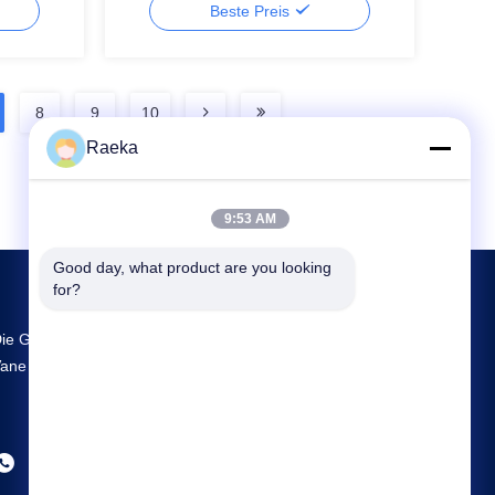
Beste Preis
8
9
10
Raeka
9:53 AM
Good day, what product are you looking 
for?
ie Größte FuE- Und Produktionsstätte Rotary
ane Vacuum Pump Lieferant In China