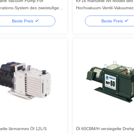
Vane Vacuum Pump For
KF16 manuelle Art Modell des
erations-System des zweistufigen
Hochvakuum-Ventil-Vakuumeck
m3/H
GD-J16B
Beste Preis
Beste Preis
gelte lärmarmes Öl 12L/S
Öl 60CBM/H versiegelte Dreh