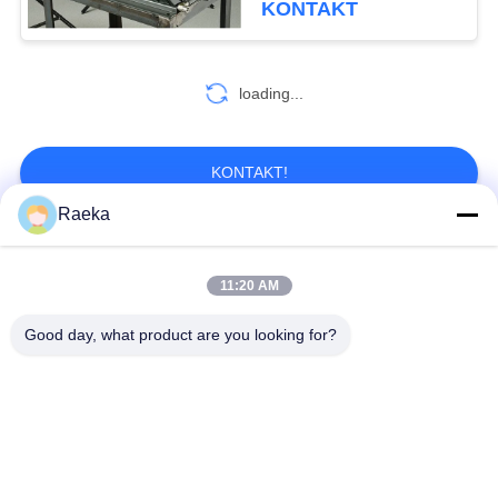
KONTAKT
Vakuumförderpumpe her
2
loading...
Vakuumpumpenöl
KONTAKT!
Raeka
Beliebte Kategorien
Alle
7
11:20 AM
Molekulare
DrehschaufelVakuumpumpe
Rollen-Vakuumpumpe
Good day, what product are you looking for?
Vakuumpumpe
Trockene Schrauben-
WurzelVakuumpumpe
Vakuumpumpe
Zusatzvakuumpumpe
Vakuumpumpesystem