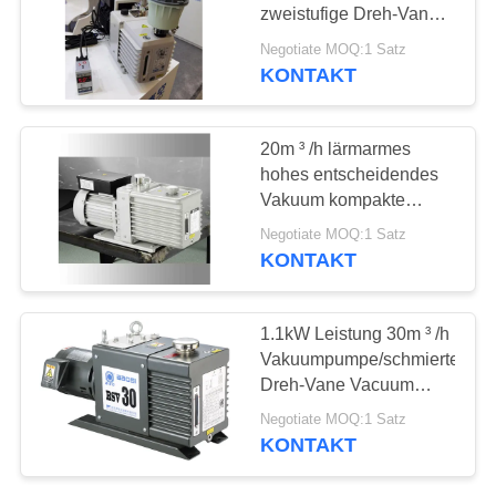
DATENSCHUTZRICHTLINIE
zweistufige Dreh-Vane
Vacuum Pump Compact
Negotiate MOQ:1 Satz
Size lärmarm
KONTAKT
5
Zusatzvakuumpumpe
20m ³ /h lärmarmes
hohes entscheidendes
Vakuum kompakte
Größen-Dreh-Vane
Negotiate MOQ:1 Satz
Vacuum Pumps 0.5Pa
KONTAKT
4
1.1kW Leistung 30m ³ /h
Vakuumpumpe/schmierte
Vakuumpumpesystem
Dreh-Vane Vacuum
Pump, Öldrehschaufel-
Negotiate MOQ:1 Satz
Vakuumpumpe
KONTAKT