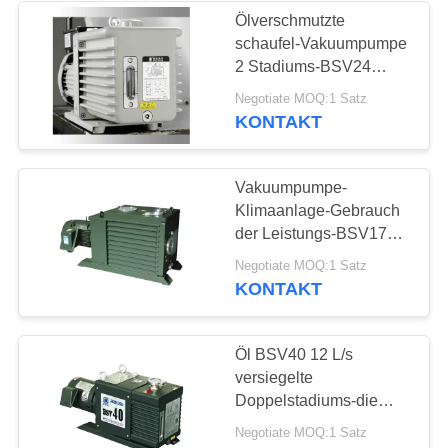
Ölverschmutzte
schaufel-Vakuumpumpe
6
2 Stadiums-BSV24
Dreh, 6 industrielle
Negotiate MOQ:1 Satz
Ölnebelfilter
Vakuumpumpen L/s
KONTAKT
Vakuumpumpe-
Klimaanlage-Gebrauch
der Leistungs-BSV175
Hochgeschwindigkeits-
3
Negotiate MOQ:1 Satz
175m3/h
KONTAKT
Hochvakuum-Ventil
Öl BSV40 12 L/s
versiegelte
Doppelstadiums-die
Drehschaufel-
Negotiate MOQ:1 Satz
Vakuumpumpe, die in