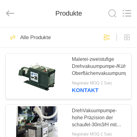
Energy
Equipment
Co.,
Produkte
Ltd..
All
Rights
Reserved.
ZU
62
Alle Produkte
HAUSE
DrehschaufelVakuump
Malerei-zweistufige
PRODUKTE
Drehvakuumpumpe-/Kühlschr
Oberflächenvakuumpumpe
ÜBER
Negotiate MOQ:1 Satz
UNS
KONTAKT
13
Rollen-
WERKSBESICHTIGUNG
DrehVakuumpumpe-
hohe Präzision der
Vakuumpumpe
schaufel-30m3/H mit
QUALITÄTSKONTROLLE
hydraulischem
Negotiate MOQ:1 Satz