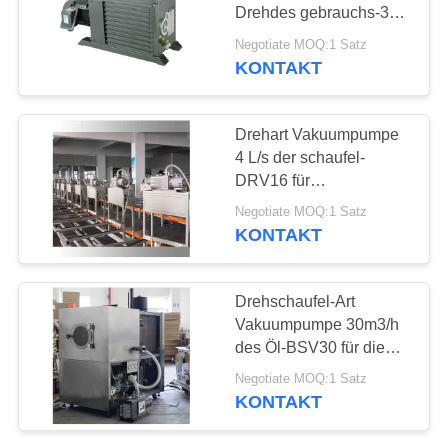
DATENSCHUTZRICHTLINIE
Drehdes gebrauchs-300
m3/h, mechanische
Negotiate MOQ:1 Satz
Vakuumpumpe
KONTAKT
5
Zusatzvakuumpumpe
Drehart Vakuumpumpe
4 L/s der schaufel-
DRV16 für
kälteerzeugende Linie
Negotiate MOQ:1 Satz
CER bescheinigt
KONTAKT
4
Drehschaufel-Art
Vakuumpumpe 30m3/h
Vakuumpumpesystem
des Öl-BSV30 für die
Kühlschrank-
Negotiate MOQ:1 Satz
abkühlende Aufladung
KONTAKT