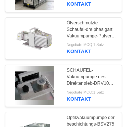
Antirückholsystem
KONTAKT
KONTAKT
MIT
Ölverschmutzte
14
UNS
Schaufel-dreiphasigart
Trockene
Vakuumpumpe-Pulver-
beschichtende weiße
BITTE UM
Schrauben-
Negotiate MOQ:1 Satz
Farbe
KONTAKT
EIN
Vakuumpumpe
ANGEBOT
SCHAUFEL-
Vakuumpumpe des
BAOSI
Direktantrieb-DRV10
25
ölverschmutzte Drehmit
COMPRESSOR
Negotiate MOQ:1 Satz
pumpender Raserei von
KONTAKT
WurzelVakuumpumpe
2 L/s
SITEMAP
Optikvakuumpumpe der
beschichtungs-BSV275