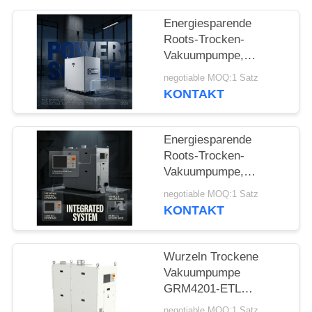
DATENSCHUTZRICHTLINIE
Energiesparende
Roots-Trocken-
Vakuumpumpe,
4200m³/h, GRM4201-
negotiable MOQ:1 Satz
ETL für die Industrie
KONTAKT
Energiesparende
Roots-Trocken-
Vakuumpumpe,
4200m³/h, GRM4201-
negotiable MOQ:1 Satz
ETL für die Industrie
KONTAKT
Wurzeln Trockene
Vakuumpumpe
GRM4201-ETL
4200m3/h ≤0,5Pa
negotiable MOQ:1 Satz