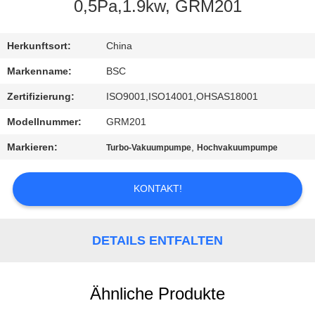
0,5Pa,1.9kw, GRM201
KONTAKT
MIT
Herkunftsort:
China
UNS
Markenname:
BSC
Zertifizierung:
ISO9001,ISO14001,OHSAS18001
BITTE UM
Modellnummer:
GRM201
EIN
Markieren:
,
Turbo-Vakuumpumpe
Hochvakuumpumpe
ANGEBOT
KONTAKT!
BAOSI
COMPRESSOR
DETAILS ENTFALTEN
SITEMAP
Ähnliche Produkte