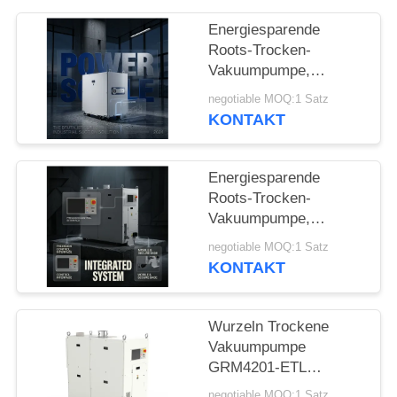
DATENSCHUTZRICHTLINIE
Energiesparende
Roots-Trocken-
Vakuumpumpe,
4200m³/h, GRM4201-
negotiable MOQ:1 Satz
ETL für die Industrie
KONTAKT
Energiesparende
Roots-Trocken-
Vakuumpumpe,
4200m³/h, GRM4201-
negotiable MOQ:1 Satz
ETL für die Industrie
KONTAKT
Wurzeln Trockene
Vakuumpumpe
GRM4201-ETL
4200m3/h ≤0,5Pa
negotiable MOQ:1 Satz