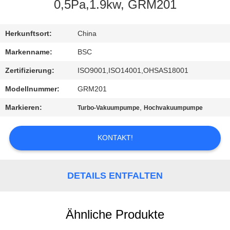
0,5Pa,1.9kw, GRM201
KONTAKT
MIT
Herkunftsort:
China
UNS
Markenname:
BSC
Zertifizierung:
ISO9001,ISO14001,OHSAS18001
BITTE UM
Modellnummer:
GRM201
EIN
Markieren:
,
Turbo-Vakuumpumpe
Hochvakuumpumpe
ANGEBOT
KONTAKT!
BAOSI
COMPRESSOR
DETAILS ENTFALTEN
SITEMAP
Ähnliche Produkte